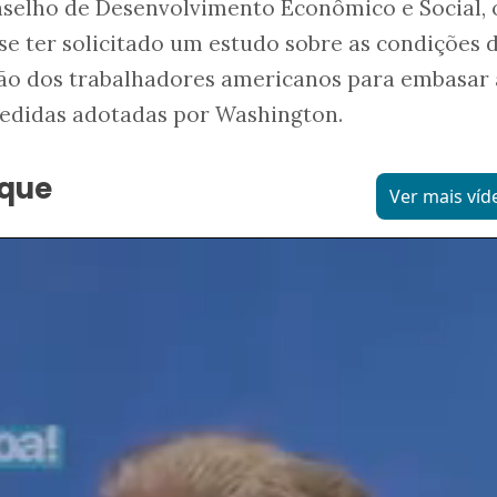
selho de Desenvolvimento Econômico e Social, 
sse ter solicitado um estudo sobre as condições 
ão dos trabalhadores americanos para embasar 
medidas adotadas por Washington.
aque
Ver mais víd