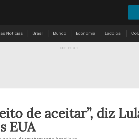
mas Notícias
Brasil
Mundo
Economia
Lado oa!
Col
ito de aceitar”, diz Lul
os EUA