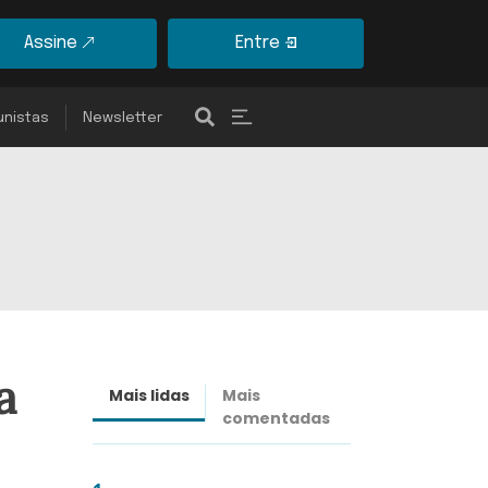
Assine
Entre
unistas
Newsletter
a
Mais lidas
Mais
Últimas
comentadas
notícias