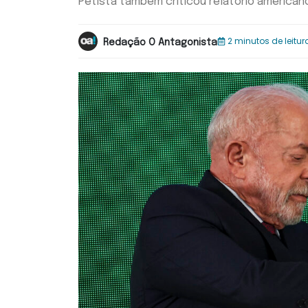
Petista também criticou relatório america
2 minutos de leitur
Redação O Antagonista