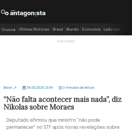
Últimas Notícias
Brasil
Mundo
Economia
Lado oa!
Colu
Crusoé
Brasil
05.03.2026 21:09
3 minutos de leitura
“Não falta acontecer mais nada”, diz
Nikolas sobre Moraes
Deputado afirmou que ministro "não pode
permanecer" no STF após novas revelações sobre