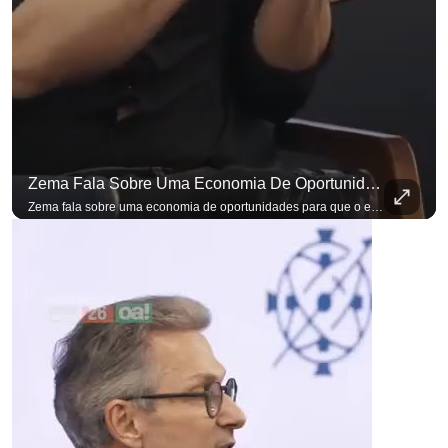
Zema Fala Sobre Uma Economia De Oportunidades Para O Empresário
Zema fala sobre uma economia de oportunidades para que o empresário brasileiro não precise sair do país para manter o crescimento do seu negócio. A primeira Sabatina Presidencial em que as perguntas não vieram de assessores, partidos ou jornalistas. Vieram de uma pesquisa com empresários brasileiros. Imposto, juro, custo de contratar. Cada candidato frente a frente com quem move a economia do país. Se você busca informação com credibilidade, inscreva-se agora e ative o