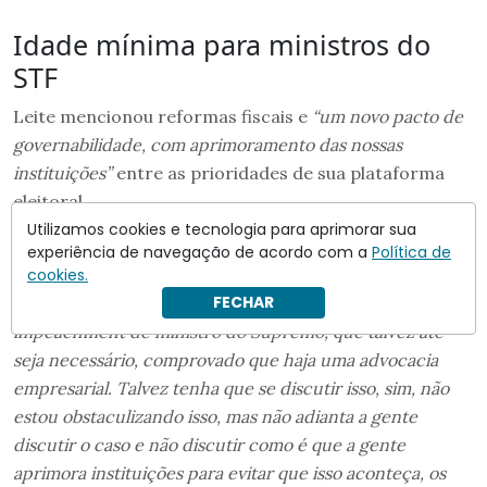
Idade mínima para ministros do
STF
Leite mencionou reformas fiscais e
“um novo pacto de
governabilidade, com aprimoramento das nossas
instituições”
entre as prioridades de sua plataforma
eleitoral.
Utilizamos cookies e tecnologia para aprimorar sua
“O Brasil está sofrendo um desarranjo institucional,
experiência de navegação de acordo com a
Política de
desequilíbrio no papel dos poderes, e a gente vai precisar
cookies.
FECHAR
não apenas sair criticando, xingando e discutindo
impeachment de ministro do Supremo, que talvez até
seja necessário, comprovado que haja uma advocacia
empresarial. Talvez tenha que se discutir isso, sim, não
estou obstaculizando isso, mas não adianta a gente
discutir o caso e não discutir como é que a gente
aprimora instituições para evitar que isso aconteça, os