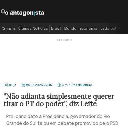
Últimas Notícias
Brasil
Mundo
Economia
Lado oa!
Colu
Crusoé
Brasil
06.03.2026 22:45
4 minutos de leitura
“Não adianta simplesmente querer
tirar o PT do poder”, diz Leite
Pré-candidato à Presidência, governador do Rio
Grande do Sul falou em debate promovido pelo PSD