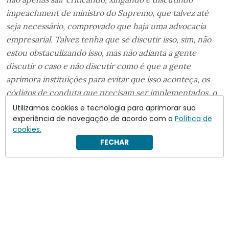
impeachment de ministro do Supremo, que talvez até
seja necessário, comprovado que haja uma advocacia
empresarial. Talvez tenha que se discutir isso, sim, não
estou obstaculizando isso, mas não adianta a gente
discutir o caso e não discutir como é que a gente
aprimora instituições para evitar que isso aconteça, os
códigos de conduta que precisam ser implementados, o
mandato para ministros do Supremo”
, comentou,
Utilizamos cookies e tecnologia para aprimorar sua
experiência de navegação de acordo com a
Política de
defendendo idade mínima de 60 para ministros do
cookies.
STF.
FECHAR