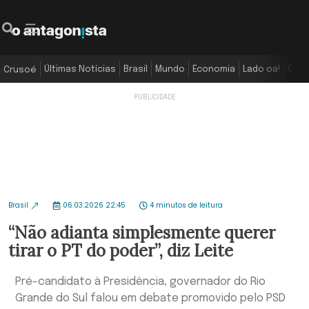
Últimas Notícias
Brasil
Mundo
Economia
Lado oa!
Colu
Crusoé
Brasil
06.03.2026 22:45
4 minutos de leitura
“Não adianta simplesmente querer
tirar o PT do poder”, diz Leite
Pré-candidato à Presidência, governador do Rio
Grande do Sul falou em debate promovido pelo PSD