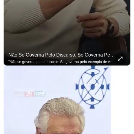
Não Se Governa Pelo Discurso. Se Governa Pelo Exemplo De Vida", Alfineta Ronaldo Caiado
"Não se governa pelo discurso. Se governa pelo exemplo de vida", alfineta Ronaldo Caiado, respondendo a empresários na primeira Sabatina Presidencial com a pauta definida por quem constrói o país. Se você busca informação com credibilidade, inscreva-se agora e ative o