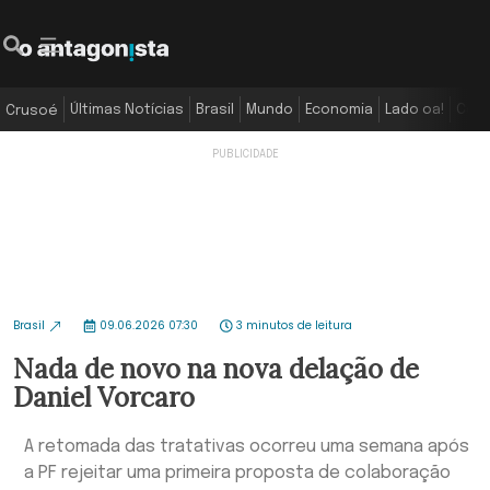
Últimas Notícias
Brasil
Mundo
Economia
Lado oa!
Colu
Crusoé
Brasil
09.06.2026 07:30
3 minutos de leitura
Nada de novo na nova delação de
Daniel Vorcaro
A retomada das tratativas ocorreu uma semana após
a PF rejeitar uma primeira proposta de colaboração