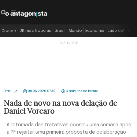
Últimas Notícias
Brasil
Mundo
Economia
Lado oa!
Colu
Crusoé
Brasil
09.06.2026 07:30
3 minutos de leitura
Nada de novo na nova delação de
Daniel Vorcaro
A retomada das tratativas ocorreu uma semana após
a PF rejeitar uma primeira proposta de colaboração