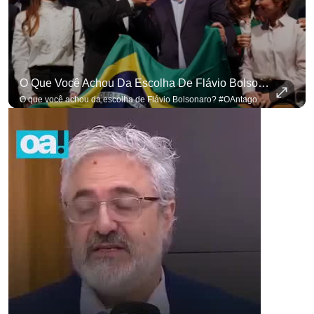
O Que Você Achou Da Escolha De Flávio Bolsonaro? #OAntagonista
O que você achou da escolha de Flávio Bolsonaro? #OAntagonista Se você busca informação com credibilidade, inscreva-se agora e ative o