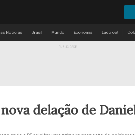
mas Notícias
Brasil
Mundo
Economia
Lado oa!
Col
nova delação de Danie