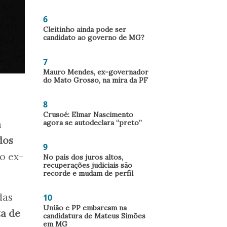
6
Cleitinho ainda pode ser
candidato ao governo de MG?
7
Mauro Mendes, ex-governador
do Mato Grosso, na mira da PF
8
Crusoé: Elmar Nascimento
agora se autodeclara “preto”
a
dos
9
o ex-
No país dos juros altos,
recuperações judiciais são
recorde e mudam de perfil
das
10
União e PP embarcam na
a de
candidatura de Mateus Simões
em MG