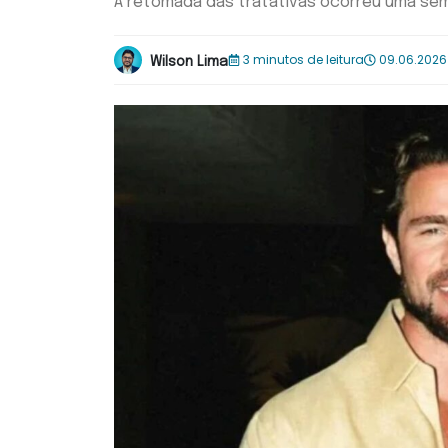
A retomada das tratativas ocorreu uma sem
3 minutos de leitura
09.06.2026
Wilson Lima