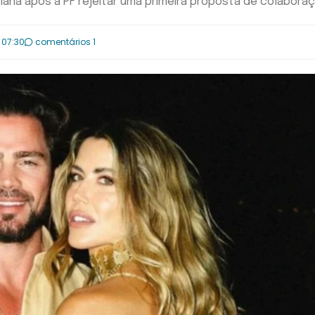
ana após a PF rejeitar uma primeira proposta de colabora
 07:30
comentários 1