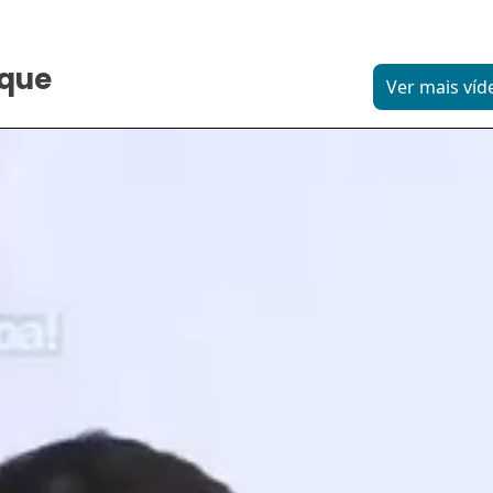
aque
Ver mais víd