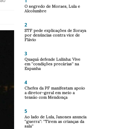
1
ção
O segredo de Moraes, Lula e
Alcolumbre
2
STF pede explicações de Soraya
por denúncias contra vice de
Flávio
3
Quaquá defende Lulinha: Vive
em “condições precárias” na
Espanha
4
Chefes da PF manifestam apoio
a diretor-geral em meio a
tensão com Mendonça
5
Ao lado de Lula, Janones anuncia
“guerra”: “Tirem as crianças da
sala”