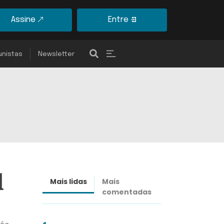
Assine
Entre
unistas
Newsletter
l
Mais lidas
Mais
Últimas
comentadas
notícias