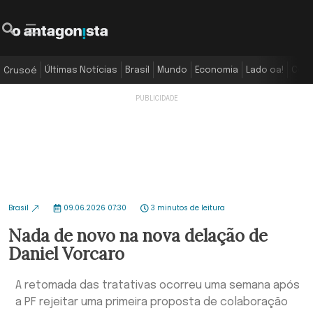
Últimas Notícias
Brasil
Mundo
Economia
Lado oa!
Colu
Crusoé
Brasil
09.06.2026 07:30
3 minutos de leitura
Nada de novo na nova delação de
Daniel Vorcaro
A retomada das tratativas ocorreu uma semana após
a PF rejeitar uma primeira proposta de colaboração