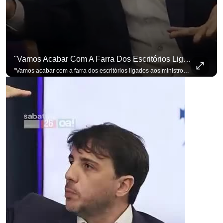
"Vamos Acabar Com A Farra Dos Escritórios Ligados Aos Ministros Do STF"
"Vamos acabar com a farra dos escritórios ligados aos ministros do STF". Essa foi a resposta de Renan Santos ao ser questionado sobre o Judiciário. Se você busca informação com credibilidade, inscreva-se agora e ative o