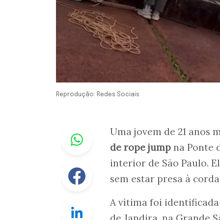
Reprodução: Redes Sociais
Whastapp
Uma jovem de 21 anos m
de rope jump
na Ponte d
interior de São Paulo. 
Facebook
sem estar presa à corda
A vítima foi identifica
Linkedin
de Jandira, na Grande S