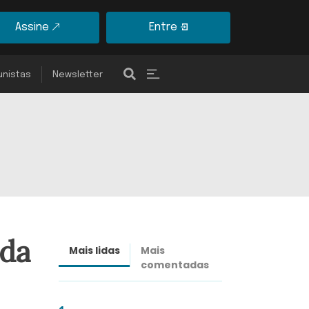
Assine
Entre
unistas
Newsletter
rda
Mais lidas
Mais
Últimas
comentadas
notícias