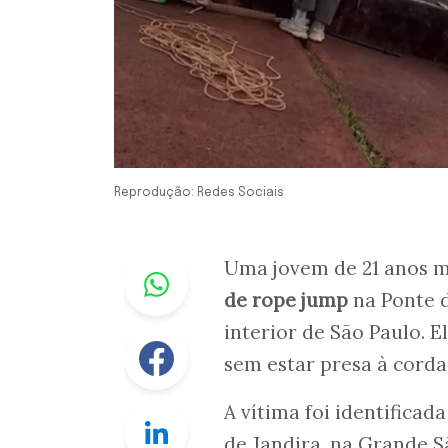
Reprodução: Redes Sociais
Whastapp
Uma jovem de 21 anos m
de rope jump
na Ponte d
interior de São Paulo. 
Facebook
sem estar presa à corda
A vítima foi identifica
Linkedin
de Jandira, na Grande S