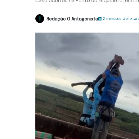
Caso ocorreu na Ponte do Esqueleto, em Li
2 minutos de leitur
Redação O Antagonista