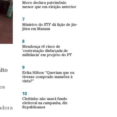
Moro declara patrimônio
menor que em eleição anterior
7
Ministro do STF dá lição de jiu-
jítsu em Manaus
8
Mendonça vê risco de
‘contratação disfarçada de
militância’ em projeto do PT
9
alto
Erika Hilton: “Queriam que eu
tivesse comprado mansões à
vista?”
ros
10
Cleitinho não usará fundo
eleitoral na campanha, diz
adora
Republicanos