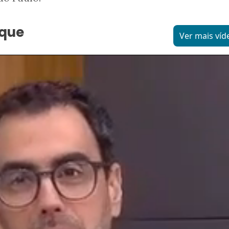
aque
Ver mais víd