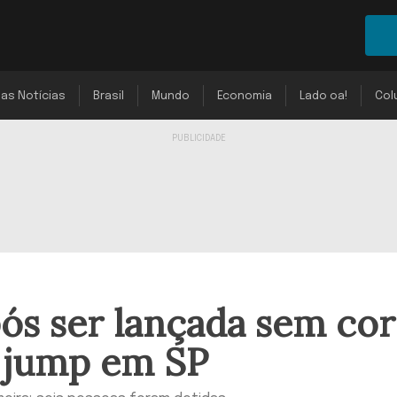
mas Notícias
Brasil
Mundo
Economia
Lado oa!
Col
ós ser lançada sem co
e jump em SP