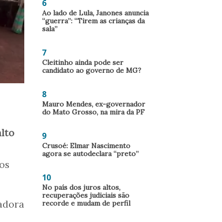
6
Ao lado de Lula, Janones anuncia
“guerra”: “Tirem as crianças da
sala”
7
Cleitinho ainda pode ser
candidato ao governo de MG?
8
Mauro Mendes, ex-governador
do Mato Grosso, na mira da PF
alto
9
Crusoé: Elmar Nascimento
agora se autodeclara “preto”
ros
10
No país dos juros altos,
recuperações judiciais são
adora
recorde e mudam de perfil