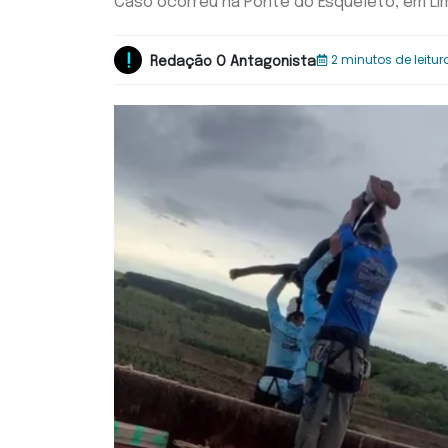
Caso ocorreu na Ponte do Esqueleto, em Li
2 minutos de leitur
Redação O Antagonista