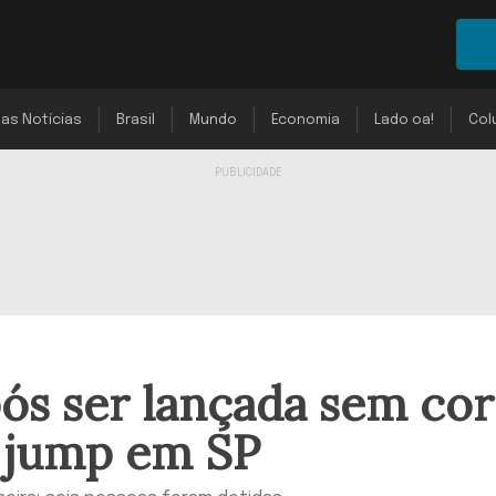
mas Notícias
Brasil
Mundo
Economia
Lado oa!
Col
ós ser lançada sem co
e jump em SP