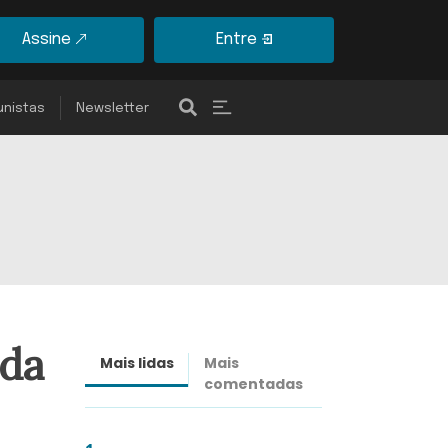
Assine
Entre
unistas
Newsletter
rda
Mais lidas
Mais
Últimas
comentadas
notícias