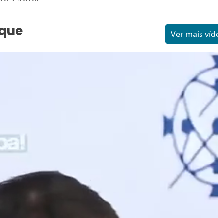
aque
Ver mais víd