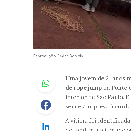
Reprodução: Redes Sociais
Whastapp
Uma jovem de 21 anos m
de rope jump
na Ponte d
interior de São Paulo. 
Facebook
sem estar presa à corda
A vítima foi identifica
Linkedin
de Jandira, na Grande S