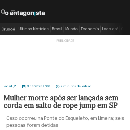
Últimas Notícias
Brasil
Mundo
Economia
Lado oa!
Colu
Crusoé
Brasil
13.06.2026 17:06
2 minutos de leitura
Mulher morre após ser lançada sem
corda em salto de rope jump em SP
Caso ocorreu na Ponte do Esqueleto, em Limeira; seis
pessoas foram detidas