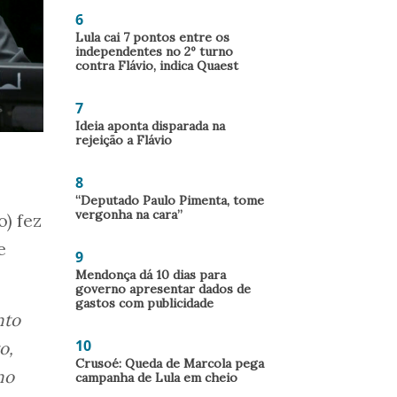
6
Lula cai 7 pontos entre os
independentes no 2º turno
contra Flávio, indica Quaest
7
Ideia aponta disparada na
rejeição a Flávio
8
“Deputado Paulo Pimenta, tome
vergonha na cara”
o) fez
e
9
Mendonça dá 10 dias para
governo apresentar dados de
gastos com publicidade
nto
10
o,
Crusoé: Queda de Marcola pega
no
campanha de Lula em cheio