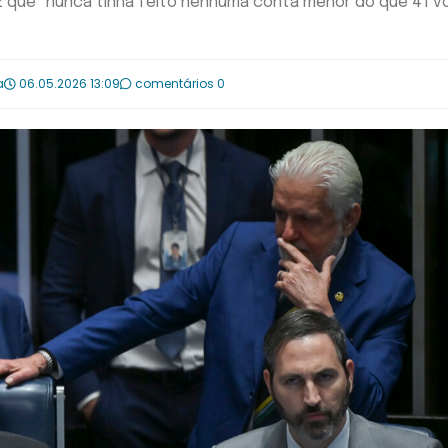
z que "nunca tinha feito nenhuma conta menor do que 41 v
a
06.05.2026 13:09
comentários 0