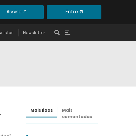
Assine
Entre
unistas
Newsletter
u
Mais lidas
Mais
Últimas
comentadas
notícias