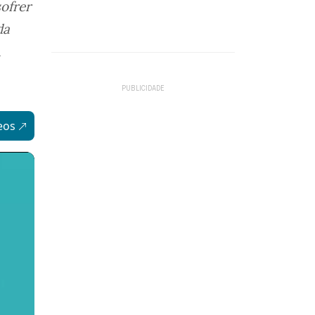
ofrer
da
l
eos