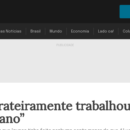
mas Notícias
Brasil
Mundo
Economia
Lado oa!
Col
rateiramente trabalho
ano”