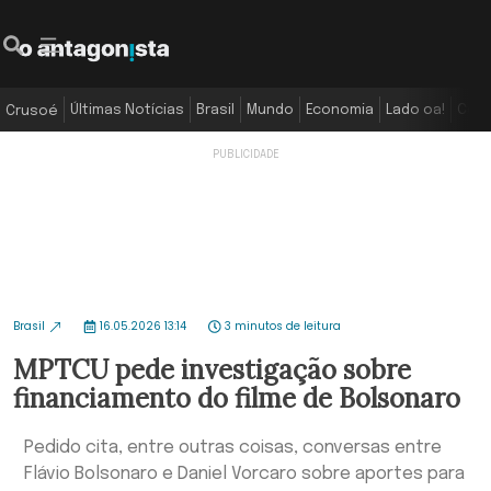
Últimas Notícias
Brasil
Mundo
Economia
Lado oa!
Colu
Crusoé
Brasil
16.05.2026 13:14
3 minutos de leitura
MPTCU pede investigação sobre
financiamento do filme de Bolsonaro
Pedido cita, entre outras coisas, conversas entre
Flávio Bolsonaro e Daniel Vorcaro sobre aportes para