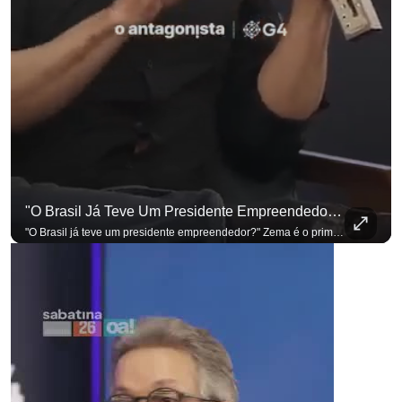
"O Brasil Já Teve Um Presidente Empreendedor?"
"O Brasil já teve um presidente empreendedor?" Zema é o primeiro a sentar na cadeira. Outros três presidenciáveis ainda vão passar por ela. A Sabatina Presidencial está no ar, com perguntas que vieram de uma pesquisa inédita com empresários. Acompanhe AO VIVO no YouTube do G4 Business. Se você busca informação com credibilidade, inscreva-se agora e ative o