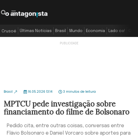
Últimas Notícias
Brasil
Mundo
Economia
Lado oa!
Colu
Crusoé
Brasil
16.05.2026 13:14
3 minutos de leitura
MPTCU pede investigação sobre
financiamento do filme de Bolsonaro
Pedido cita, entre outras coisas, conversas entre
Flávio Bolsonaro e Daniel Vorcaro sobre aportes para