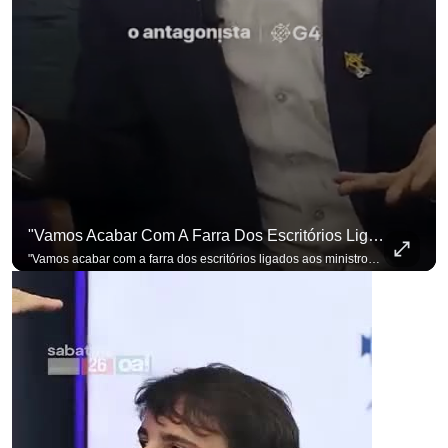
"Vamos Acabar Com A Farra Dos Escritórios Ligados Aos Ministros Do STF"
"Vamos acabar com a farra dos escritórios ligados aos ministros do STF". Essa foi a resposta de Renan Santos ao ser questionado sobre o Judiciário. Se você busca informação com credibilidade, inscreva-se agora e ative o