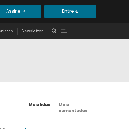
Assine
Entre
unistas
Newsletter
Mais lidas
Mais
Últimas
comentadas
notícias