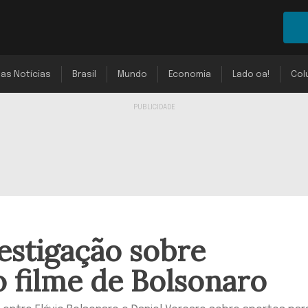
mas Notícias
Brasil
Mundo
Economia
Lado oa!
Col
stigação sobre
 filme de Bolsonaro