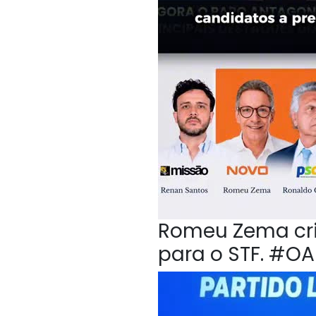
Romeu Zema crit
para o STF. #O