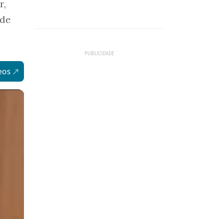
r,
 de
eos