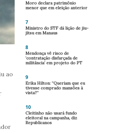
Moro declara patrimônio
menor que em eleição anterior
7
Ministro do STF dá lição de jiu-
jítsu em Manaus
8
Mendonça vê risco de
‘contratação disfarçada de
militância’ em projeto do PT
iu ao
9
Erika Hilton: “Queriam que eu
tivesse comprado mansões à
r
vista?”
10
Cleitinho não usará fundo
eleitoral na campanha, diz
Republicanos
ador