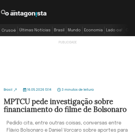
Últimas Notícias
Brasil
Mundo
Economia
Lado oa!
Colu
Crusoé
Brasil
16.05.2026 13:14
3 minutos de leitura
MPTCU pede investigação sobre
financiamento do filme de Bolsonaro
Pedido cita, entre outras coisas, conversas entre
Flávio Bolsonaro e Daniel Vorcaro sobre aportes para