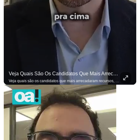
Veja Quais São Os Candidatos Que Mais Arrecadaram Recursos, Até Agora, Por Meio De Vaquinhas Eleito
Veja quais são os candidatos que mais arrecadaram recursos, até agora, por meio de vaquinhas eleitorais. #OAntagonista Se você busca informação com credibilidade, inscreva-se agora e ative o