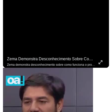
Zema Demonstra Desconhecimento Sobre Como Funciona O Processo De Mudança Das Leis. #OAntagonista
Zema demonstra desconhecimento sobre como funciona o processo de mudança das leis. #OAntagonista Se você busca informação com credibilidade, inscreva-se agora e ative o