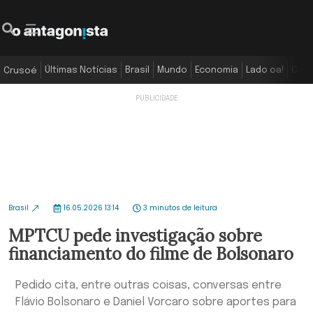
Últimas Notícias
Brasil
Mundo
Economia
Lado oa!
Colu
Crusoé
Brasil
16.05.2026 13:14
3 minutos de leitura
MPTCU pede investigação sobre
financiamento do filme de Bolsonaro
Pedido cita, entre outras coisas, conversas entre
Flávio Bolsonaro e Daniel Vorcaro sobre aportes para