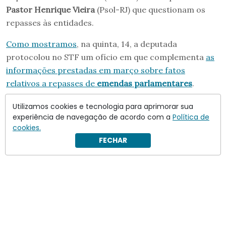
Pastor Henrique Vieira
(Psol-RJ) que questionam os
repasses às entidades.
Como mostramos
, na quinta, 14, a deputada
protocolou no STF um ofício em que complementa
as
informações prestadas em março sobre fatos
relativos a repasses de
emendas parlamentares
.
No novo documento, a congressista comunica a Dino
Utilizamos cookies e tecnologia para aprimorar sua
experiência de navegação de acordo com a
Política de
que Daniel Vorcaro
teria aportado 62 milhões de reais
cookies.
para a realização da cinebiogrefia de Bolsonaro
.
FECHAR