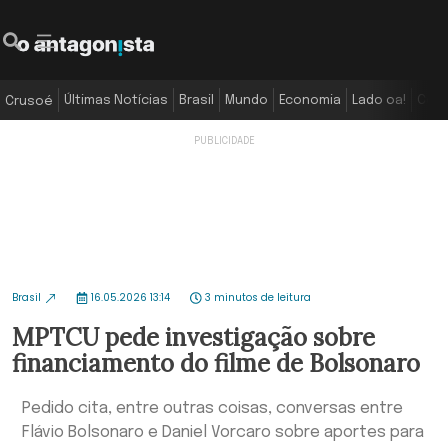
Últimas Notícias
Brasil
Mundo
Economia
Lado oa!
Colu
Crusoé
Brasil
16.05.2026 13:14
3 minutos de leitura
MPTCU pede investigação sobre
financiamento do filme de Bolsonaro
Pedido cita, entre outras coisas, conversas entre
Flávio Bolsonaro e Daniel Vorcaro sobre aportes para