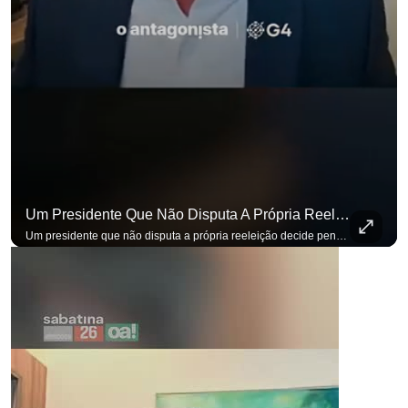
Um Presidente Que Não Disputa A Própria Reeleição Decide Pensando Em Quem Vem Depois.
Um presidente que não disputa a própria reeleição decide pensando em quem vem depois. Foi assim que Flávio Bolsonaro defendeu a PEC do fim da reeleição, primeira das medidas que citou para o ambiente de negócios. Se você busca informação com credibilidade, inscreva-se agora e ative o