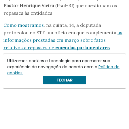
Pastor Henrique Vieira
(Psol-RJ) que questionam os
repasses às entidades.
Como mostramos
, na quinta, 14, a deputada
protocolou no STF um ofício em que complementa
as
informações prestadas em março sobre fatos
relativos a repasses de
emendas parlamentares
.
No novo documento, a congressista comunica a Dino
Utilizamos cookies e tecnologia para aprimorar sua
experiência de navegação de acordo com a
Política de
que Daniel Vorcaro
teria aportado 62 milhões de reais
cookies.
para a realização da cinebiogrefia de Bolsonaro
.
FECHAR