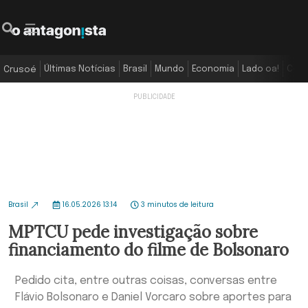
Últimas Notícias
Brasil
Mundo
Economia
Lado oa!
Colu
Crusoé
Brasil
16.05.2026 13:14
3 minutos de leitura
MPTCU pede investigação sobre
financiamento do filme de Bolsonaro
Pedido cita, entre outras coisas, conversas entre
Flávio Bolsonaro e Daniel Vorcaro sobre aportes para