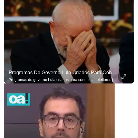
para não perder nenhuma at
Programas Do Governo Lula Criados Para Conquistar Eleitores Já Não Têm Mais O Mesmo Efeito
Programas do governo Lula criados para conquistar eleitores já não têm o mesmo efeito de campanhas anteriores. #OAntagonista Se você busca informação com credibilidade, inscreva-se agora e ative o