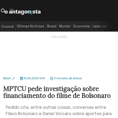
Últimas Notícias
Brasil
Mundo
Economia
Lado oa!
Colu
Crusoé
Brasil
16.05.2026 13:14
3 minutos de leitura
MPTCU pede investigação sobre
financiamento do filme de Bolsonaro
Pedido cita, entre outras coisas, conversas entre
Flávio Bolsonaro e Daniel Vorcaro sobre aportes para