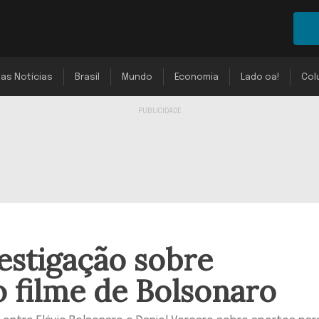
mas Notícias
Brasil
Mundo
Economia
Lado oa!
Col
stigação sobre
 filme de Bolsonaro