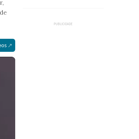
r,
 de
eos