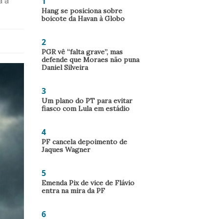
1
a a
Hang se posiciona sobre
boicote da Havan à Globo
2
PGR vê “falta grave”, mas
defende que Moraes não puna
Daniel Silveira
3
Um plano do PT para evitar
fiasco com Lula em estádio
4
PF cancela depoimento de
Jaques Wagner
5
Emenda Pix de vice de Flávio
entra na mira da PF
6