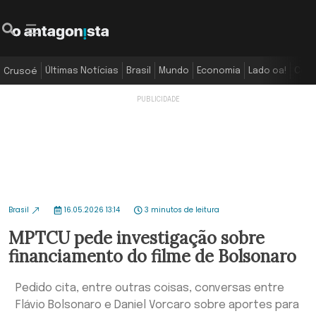
Últimas Notícias
Brasil
Mundo
Economia
Lado oa!
Colu
Crusoé
Brasil
16.05.2026 13:14
3 minutos de leitura
MPTCU pede investigação sobre
financiamento do filme de Bolsonaro
Pedido cita, entre outras coisas, conversas entre
Flávio Bolsonaro e Daniel Vorcaro sobre aportes para