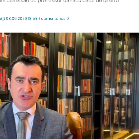
 em demissão do professor da Faculdade de Direito
a
08.06.2026 18:51
comentários 0