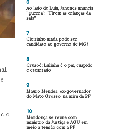
6
Ao lado de Lula, Janones anuncia
“guerra”: “Tirem as crianças da
sala”
7
Cleitinho ainda pode ser
candidato ao governo de MG?
8
Crusoé: Lulinha é o pai, cuspido
nal
e escarrado
de
9
Mauro Mendes, ex-governador
do Mato Grosso, na mira da PF
10
pelo
Mendonça se reúne com
ministro da Justiça e AGU em
meio a tensão com a PF