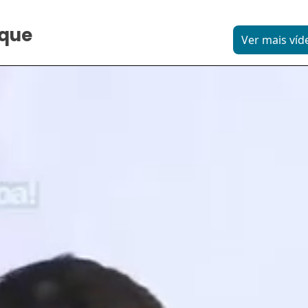
aque
Ver mais víd