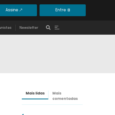
Assine
Entre
unistas
Newsletter
Mais lidas
Mais
Últimas
comentadas
notícias