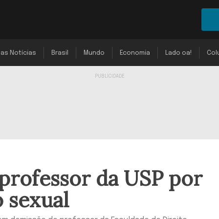
mas Notícias
Brasil
Mundo
Economia
Lado oa!
Col
professor da USP por
o sexual