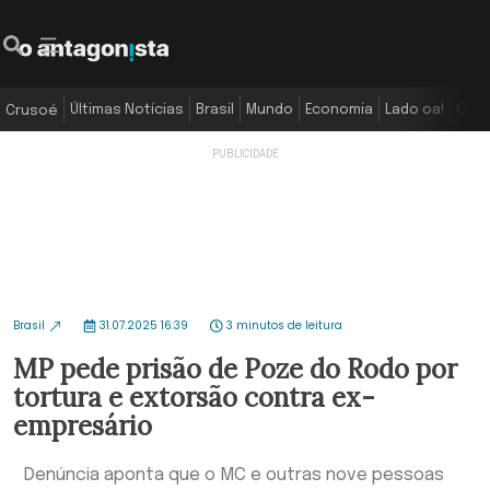
Últimas Notícias
Brasil
Mundo
Economia
Lado oa!
Colu
Crusoé
Brasil
31.07.2025 16:39
3 minutos de leitura
MP pede prisão de Poze do Rodo por
tortura e extorsão contra ex-
empresário
Denúncia aponta que o MC e outras nove pessoas