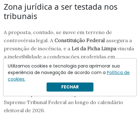
Zona jurídica a ser testada nos
tribunais
A proposta, contudo, se move em terreno de
controvérsia legal. A
Constituição Federal
assegura a
presunção de inocência, e a
Lei da Ficha Limpa
vincula
a inelegibilidade a condenações proferidas em
segunda instância.
Utilizamos cookies e tecnologia para aprimorar sua
experiência de navegação de acordo com a
Política de
O uso de provas de investigações ainda em curso para
cookies.
barrar candidaturas deverá ser objeto de disputa no
FECHAR
Tribunal Superior Eleitoral e, possivelmente, no
Supremo Tribunal Federal ao longo do calendário
eleitoral de 2026.