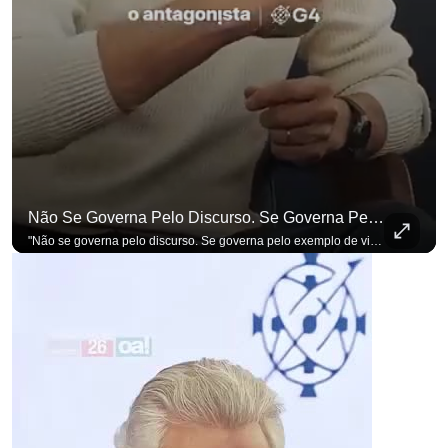
Não Se Governa Pelo Discurso. Se Governa Pelo Exemplo De Vida", Alfineta Ronaldo Caiado
"Não se governa pelo discurso. Se governa pelo exemplo de vida", alfineta Ronaldo Caiado, respondendo a empresários na primeira Sabatina Presidencial com a pauta definida por quem constrói o país. Se você busca informação com credibilidade, inscreva-se agora e ative o