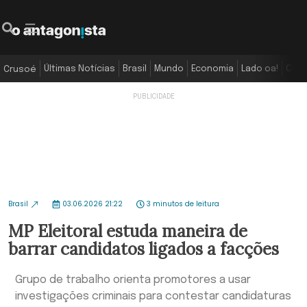
Últimas Notícias
Brasil
Mundo
Economia
Lado oa!
Colu
Crusoé
Brasil
03.06.2026 21:22
3 minutos de leitura
MP Eleitoral estuda maneira de
barrar candidatos ligados a facções
Grupo de trabalho orienta promotores a usar
investigações criminais para contestar candidaturas