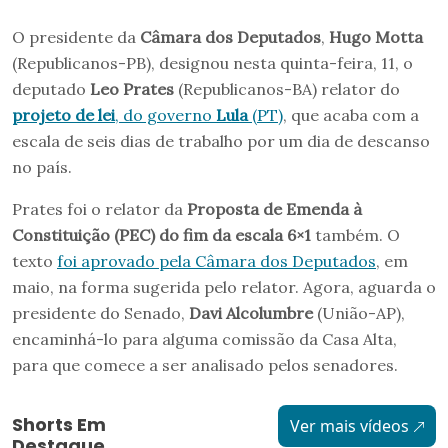
O presidente da
Câmara dos Deputados
,
Hugo Motta
(Republicanos-PB), designou nesta quinta-feira, 11, o
deputado
Leo Prates
(Republicanos-BA) relator do
projeto de lei
, do governo
Lula
(PT)
, que acaba com a
escala de seis dias de trabalho por um dia de descanso
no país.
Prates foi o relator da
Proposta de Emenda à
Constituição (PEC) do fim da escala 6×1
também. O
texto
foi aprovado pela Câmara dos Deputados
, em
maio, na forma sugerida pelo relator. Agora, aguarda o
presidente do Senado,
Davi Alcolumbre
(União-AP),
encaminhá-lo para alguma comissão da Casa Alta,
para que comece a ser analisado pelos senadores.
Shorts Em
Ver mais vídeos
Destaque