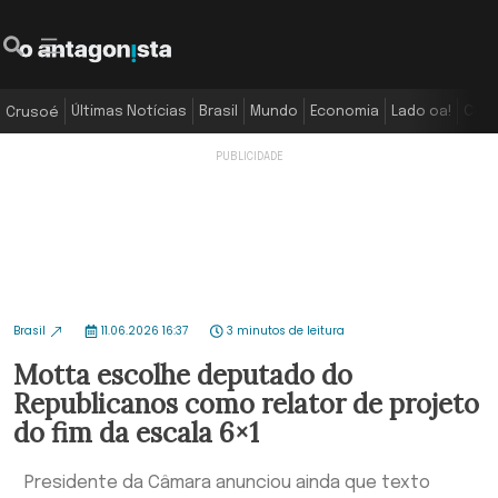
Últimas Notícias
Brasil
Mundo
Economia
Lado oa!
Colu
Crusoé
Brasil
11.06.2026 16:37
3 minutos de leitura
Motta escolhe deputado do
Republicanos como relator de projeto
do fim da escala 6×1
Presidente da Câmara anunciou ainda que texto