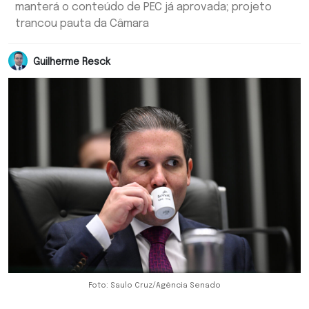
manterá o conteúdo de PEC já aprovada; projeto
trancou pauta da Câmara
Guilherme Resck
Foto: Saulo Cruz/Agência Senado