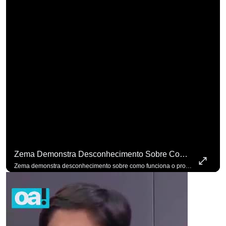
Zema Demonstra Desconhecimento Sobre Como Funciona O Processo De Mudança Das Leis. #OAntagonista
Zema demonstra desconhecimento sobre como funciona o processo de mudança das leis. #OAntagonista Se você busca informação com credibilidade, inscreva-se agora e ative o