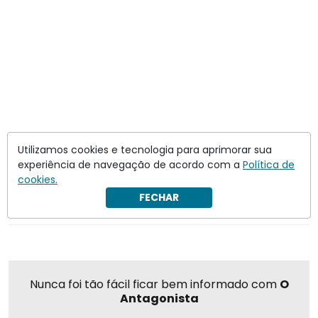
Utilizamos cookies e tecnologia para aprimorar sua
Polícia Civil de SP
tráfico de metanfetamina
experiência de navegação de acordo com a
Política de
cookies.
FECHAR
Compartilhar
Nunca foi tão fácil ficar bem informado com
O
Antagonista