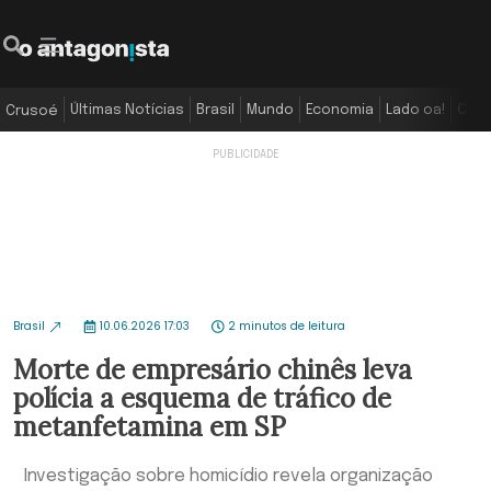
Últimas Notícias
Brasil
Mundo
Economia
Lado oa!
Colu
Crusoé
Brasil
10.06.2026 17:03
2 minutos de leitura
Morte de empresário chinês leva
polícia a esquema de tráfico de
metanfetamina em SP
Investigação sobre homicídio revela organização