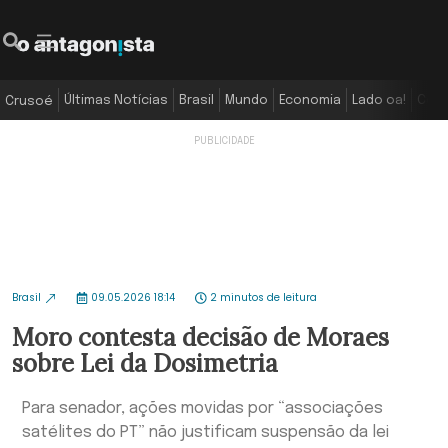
Últimas Notícias
Brasil
Mundo
Economia
Lado oa!
Colu
Crusoé
Brasil
09.05.2026 18:14
2 minutos de leitura
Moro contesta decisão de Moraes
sobre Lei da Dosimetria
Para senador, ações movidas por “associações
satélites do PT” não justificam suspensão da lei