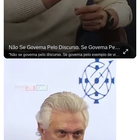
Não Se Governa Pelo Discurso. Se Governa Pelo Exemplo De Vida", Alfineta Ronaldo Caiado
"Não se governa pelo discurso. Se governa pelo exemplo de vida", alfineta Ronaldo Caiado, respondendo a empresários na primeira Sabatina Presidencial com a pauta definida por quem constrói o país. Se você busca informação com credibilidade, inscreva-se agora e ative o