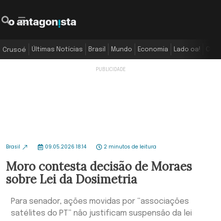
Últimas Notícias
Brasil
Mundo
Economia
Lado oa!
Colu
Crusoé
Brasil
09.05.2026 18:14
2 minutos de leitura
Moro contesta decisão de Moraes
sobre Lei da Dosimetria
Para senador, ações movidas por “associações
satélites do PT” não justificam suspensão da lei