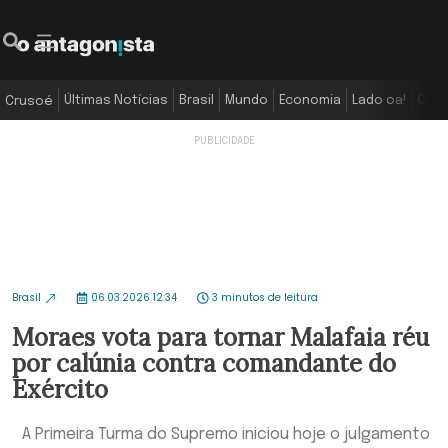
Últimas Notícias
Brasil
Mundo
Economia
Lado oa!
Colu
Crusoé
Brasil
06.03.2026 12:34
3 minutos de leitura
Moraes vota para tornar Malafaia réu
por calúnia contra comandante do
Exército
A Primeira Turma do Supremo iniciou hoje o julgamento