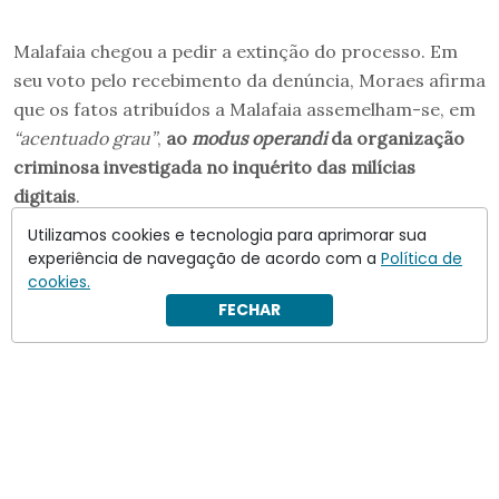
Malafaia chegou a pedir a extinção do processo. Em
seu voto pelo recebimento da denúncia, Moraes afirma
que os fatos atribuídos a Malafaia assemelham-se, em
“acentuado grau”
,
ao
modus operandi
da organização
criminosa investigada no inquérito das milícias
digitais
.
Utilizamos cookies e tecnologia para aprimorar sua
Segundo o ministro, a denúncia deve ser recebida pois
experiência de navegação de acordo com a
Política de
foi apresentada de forma clara e expressa e narra o
cookies.
evento criminoso com todas as suas circunstâncias.
FECHAR