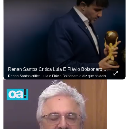
Renan Santos Critica Lula E Flávio Bolsonaro E Diz Que Os Dois São Lados Da Mesma Moeda.
Renan Santos critica Lula e Flávio Bolsonaro e diz que os dois são lados da mesma moeda. #OAntagonista Se você busca informação com credibilidade, inscreva-se agora e ative o