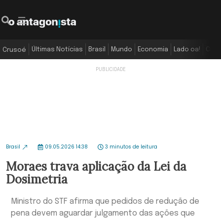
Últimas Notícias
Brasil
Mundo
Economia
Lado oa!
Colu
Crusoé
Brasil
09.05.2026 14:38
3 minutos de leitura
Moraes trava aplicação da Lei da
Dosimetria
Ministro do STF afirma que pedidos de redução de
pena devem aguardar julgamento das ações que