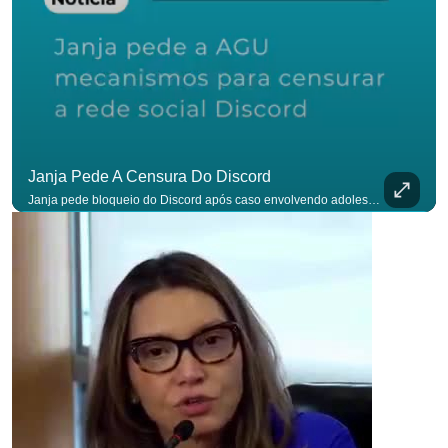
Janja Pede A Censura Do Discord
Janja pede bloqueio do Discord após caso envolvendo adolescente: “Precisamos tirar do ar”. #OAntagonista Se você busca informação com credibilidade, inscreva-se agora e ative o