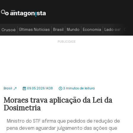
Últimas Notícias
Brasil
Mundo
Economia
Lado oa!
Colu
Crusoé
Brasil
09.05.2026 14:38
3 minutos de leitura
Moraes trava aplicação da Lei da
Dosimetria
Ministro do STF afirma que pedidos de redução de
pena devem aguardar julgamento das ações que