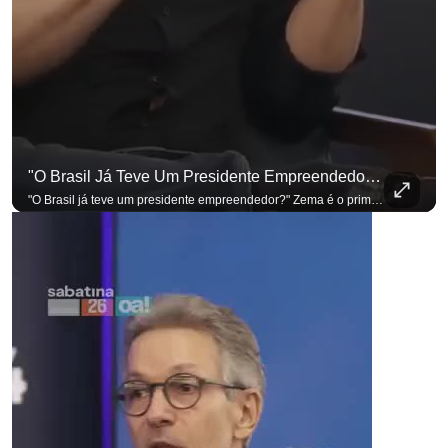
"O Brasil Já Teve Um Presidente Empreendedor?"
"O Brasil já teve um presidente empreendedor?" Zema é o primeiro a sentar na cadeira. Outros três presidenciáveis ainda vão passar por ela. A Sabatina Presidencial está no ar, com perguntas que vieram de uma pesquisa inédita com empresários. Acompanhe AO VIVO no YouTube do G4 Business. Se você busca informação com credibilidade, inscreva-se agora e ative o