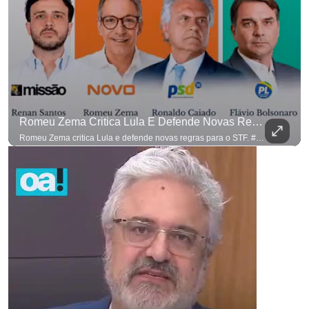
para não perder nenhuma atualização!
Ouça O Antagonista nos principais 
Romeu Zema Critica Lula E Defende Novas Regras Para O STF. #OAntagonista
Romeu Zema critica Lula e defende novas regras para o STF. #OAntagonista Se você busca informação com credibilidade, inscreva-se agora e ative o