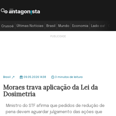
Últimas Notícias
Brasil
Mundo
Economia
Lado oa!
Colu
Crusoé
Brasil
09.05.2026 14:38
3 minutos de leitura
Moraes trava aplicação da Lei da
Dosimetria
Ministro do STF afirma que pedidos de redução de
pena devem aguardar julgamento das ações que