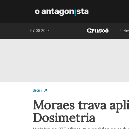
07.08.2026
Últi
Brasil
Moraes trava apl
Dosimetria