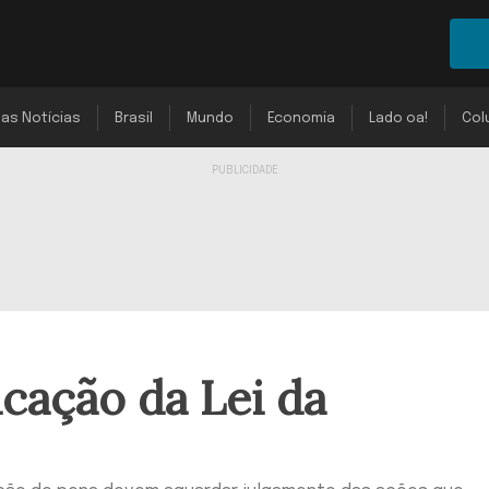
mas Notícias
Brasil
Mundo
Economia
Lado oa!
Col
icação da Lei da