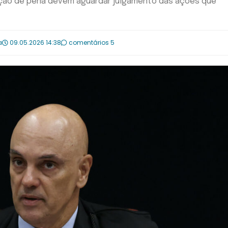
dução de pena devem aguardar julgamento das ações que
a
09.05.2026 14:38
comentários 5