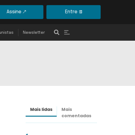
Assine
Entre
unistas
Newsletter
Mais lidas
Mais
Últimas
comentadas
notícias