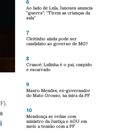
6
Ao lado de Lula, Janones anuncia
“guerra”: “Tirem as crianças da
sala”
7
Cleitinho ainda pode ser
candidato ao governo de MG?
8
Crusoé: Lulinha é o pai, cuspido
e escarrado
9
Mauro Mendes, ex-governador
do Mato Grosso, na mira da PF
F),
10
a
Mendonça se reúne com
ministro da Justiça e AGU em
i
meio a tensão com a PF