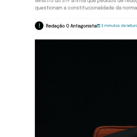
Ministro do STF afirma que pedidos de re
questionam a constitucionalidade da norma
3 minutos de leitur
Redação O Antagonista