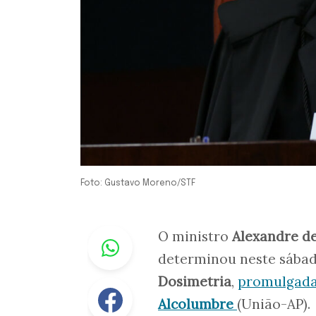
Foto: Gustavo Moreno/STF
Whastapp
O ministro
Alexandre d
determinou neste sábad
Dosimetria
,
promulgada 
Facebook
Alcolumbre
(União-AP).