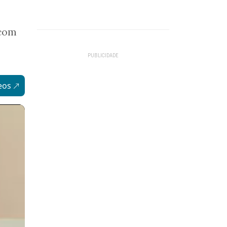
 com
eos