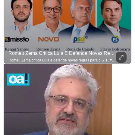
Romeu Zema Critica Lula E Defende Novas Regras Para O STF. #OAntagonista
Romeu Zema critica Lula e defende novas regras para o STF. #OAntagonista Se você busca informação com credibilidade, inscreva-se agora e ative o