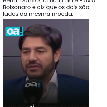
Renan Santos critica Lula e Flávio
Bolsonaro e diz que os dois são
lados da mesma moeda.