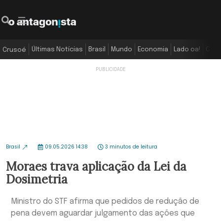
Últimas Notícias
Brasil
Mundo
Economia
Lado oa!
Colu
Crusoé
Brasil
09.05.2026 14:38
3 minutos de leitura
Moraes trava aplicação da Lei da
Dosimetria
Ministro do STF afirma que pedidos de redução de
pena devem aguardar julgamento das ações que