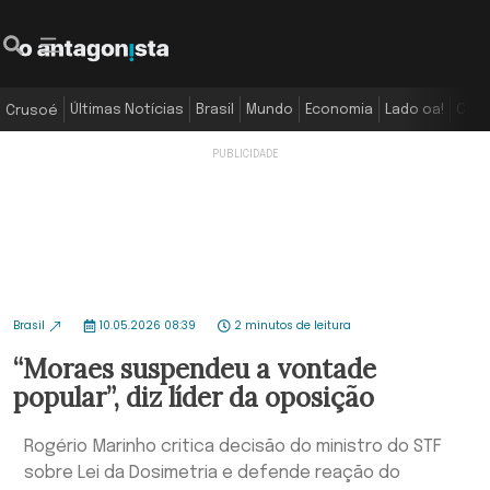
Últimas Notícias
Brasil
Mundo
Economia
Lado oa!
Colu
Crusoé
Brasil
10.05.2026 08:39
2 minutos de leitura
“Moraes suspendeu a vontade
popular”, diz líder da oposição
Rogério Marinho critica decisão do ministro do STF
sobre Lei da Dosimetria e defende reação do