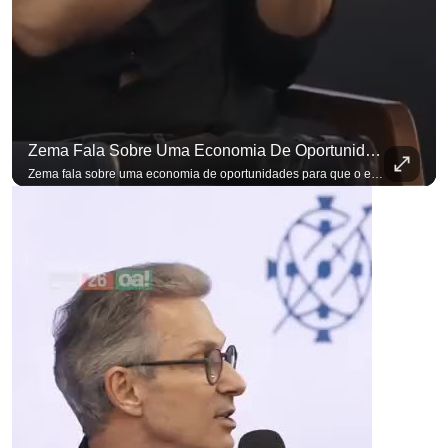
Zema Fala Sobre Uma Economia De Oportunidades Para O Empresário
Zema fala sobre uma economia de oportunidades para que o empresário brasileiro não precise sair do país para manter o crescimento do seu negócio. A primeira Sabatina Presidencial em que as perguntas não vieram de assessores, partidos ou jornalistas. Vieram de uma pesquisa com empresários brasileiros. Imposto, juro, custo de contratar. Cada candidato frente a frente com quem move a economia do país. Se você busca informação com credibilidade, inscreva-se agora e ative o