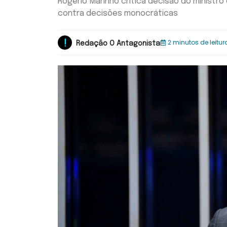
Rogério Marinho critica decisão do ministr
contra decisões monocráticas
2 minutos de leitur
Redação O Antagonista