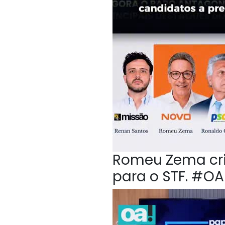
Romeu Zema crit
para o STF. #O