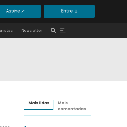
Assine
Entre
unistas
Newsletter
Mais lidas
Mais
Últimas
comentadas
notícias