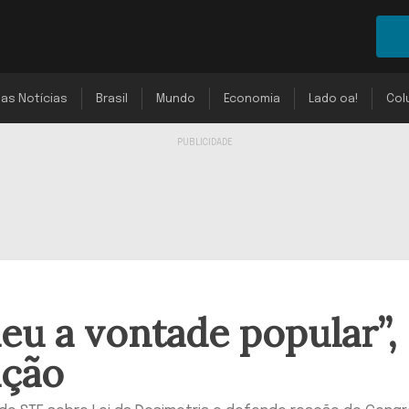
mas Notícias
Brasil
Mundo
Economia
Lado oa!
Col
u a vontade popular”,
ição