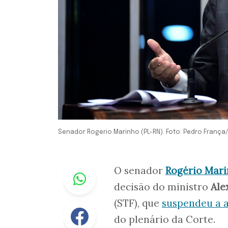
Senador Rogerio Marinho (PL-RN). Foto: Pedro Franç
Whastapp
O senador
Rogério Mar
decisão do ministro
Ale
(STF), que
suspendeu a a
Facebook
do plenário da Corte.