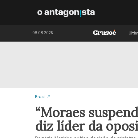
08.08.2026
Últi
Brasil
“Moraes suspende
diz líder da opos