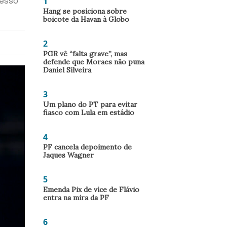
1
resso
Hang se posiciona sobre
boicote da Havan à Globo
2
PGR vê “falta grave”, mas
defende que Moraes não puna
Daniel Silveira
3
Um plano do PT para evitar
fiasco com Lula em estádio
4
PF cancela depoimento de
Jaques Wagner
5
Emenda Pix de vice de Flávio
entra na mira da PF
6