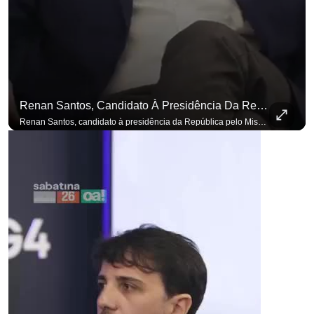
Renan Santos, Candidato À Presidência Da República Pelo Missão, Defende Aplicar Reformas Fiscais
Renan Santos, candidato à presidência da República pelo Missão, defende aplicar reformas fiscais impopulares para conter aumento incontrolado dos gastos e dívida pública, garantindo que essas medidas afetarão positivamente o ambiente econômico no Brasil. Se você busca informação com credibilidade, inscreva-se agora e ative o