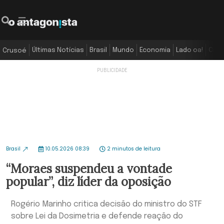
Últimas Notícias
Brasil
Mundo
Economia
Lado oa!
Colu
Crusoé
Brasil
10.05.2026 08:39
2 minutos de leitura
“Moraes suspendeu a vontade
popular”, diz líder da oposição
Rogério Marinho critica decisão do ministro do STF
sobre Lei da Dosimetria e defende reação do