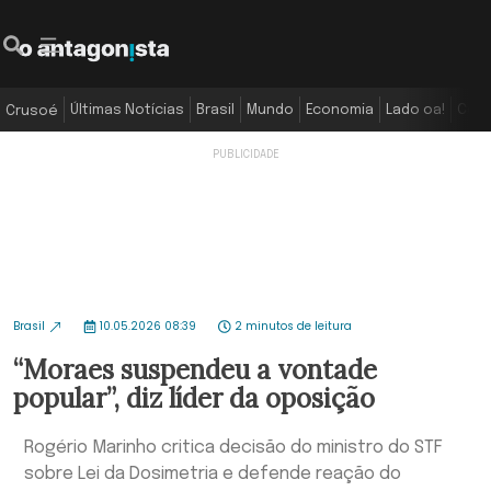
Últimas Notícias
Brasil
Mundo
Economia
Lado oa!
Colu
Crusoé
Brasil
10.05.2026 08:39
2 minutos de leitura
“Moraes suspendeu a vontade
popular”, diz líder da oposição
Rogério Marinho critica decisão do ministro do STF
sobre Lei da Dosimetria e defende reação do