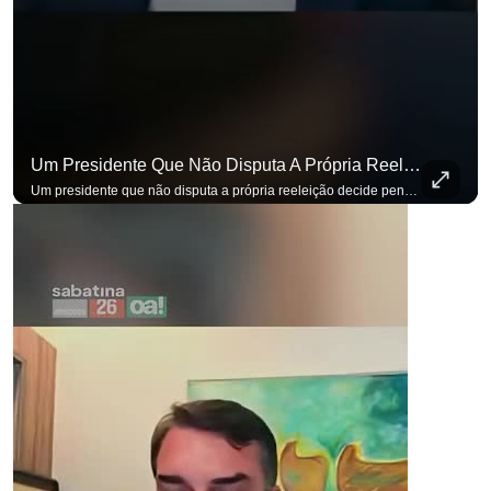
Um Presidente Que Não Disputa A Própria Reeleição Decide Pensando Em Quem Vem Depois.
Um presidente que não disputa a própria reeleição decide pensando em quem vem depois. Foi assim que Flávio Bolsonaro defendeu a PEC do fim da reeleição, primeira das medidas que citou para o ambiente de negócios. Se você busca informação com credibilidade, inscreva-se agora e ative o