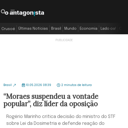
Últimas Notícias
Brasil
Mundo
Economia
Lado oa!
Colu
Crusoé
Brasil
10.05.2026 08:39
2 minutos de leitura
“Moraes suspendeu a vontade
popular”, diz líder da oposição
Rogério Marinho critica decisão do ministro do STF
sobre Lei da Dosimetria e defende reação do