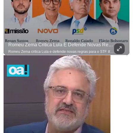
Romeu Zema Critica Lula E Defende Novas Regras Para O STF. #OAntagonista
Romeu Zema critica Lula e defende novas regras para o STF. #OAntagonista Se você busca informação com credibilidade, inscreva-se agora e ative o