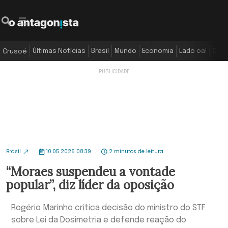
Últimas Notícias
Brasil
Mundo
Economia
Lado oa!
Colu
Crusoé
Brasil
10.05.2026 08:39
2 minutos de leitura
“Moraes suspendeu a vontade
popular”, diz líder da oposição
Rogério Marinho critica decisão do ministro do STF
sobre Lei da Dosimetria e defende reação do