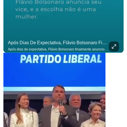
Após Dias De Expectativa, Flávio Bolsonaro Finalmente Anunciou Seu Vice. #OAntagonista
Após dias de expectativa, Flávio Bolsonaro finalmente anunciou seu vice. #OAntagonista Se você busca informação com credibilidade, inscreva-se agora e ative o