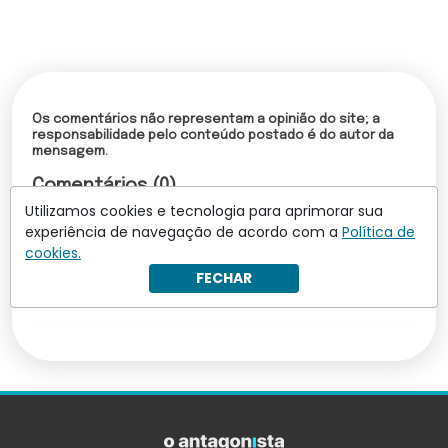
Os comentários não representam a opinião do site; a
responsabilidade pelo conteúdo postado é do autor da
mensagem.
Comentários (0)
Utilizamos cookies e tecnologia para aprimorar sua
Torne-se um assinante para comentar
experiência de navegação de acordo com a
Política de
cookies.
FECHAR
Leia mais comentários