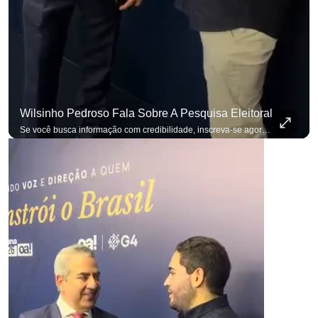
Wilsinho Pedroso Fala Sobre A Pesquisa Eleitoral
Se você busca informação com credibilidade, inscreva-se agora e ative o
p
p