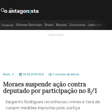
Últimas Notícias
Brasil
Mundo
Economia
Lado oa!
Colu
Crusoé
Brasil
06.06.2026 15:31
2 minutos de leitura
Moraes suspende ação contra
deputado por participação no 8/1
Sargento Rodrigues reconheceu crimes e terá de
cumprir medidas impostas pela Justiça