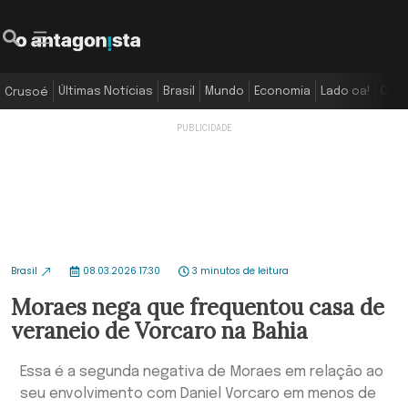
Últimas Notícias
Brasil
Mundo
Economia
Lado oa!
Colu
Crusoé
Brasil
08.03.2026 17:30
3 minutos de leitura
Moraes nega que frequentou casa de
veraneio de Vorcaro na Bahia
Essa é a segunda negativa de Moraes em relação ao
seu envolvimento com Daniel Vorcaro em menos de