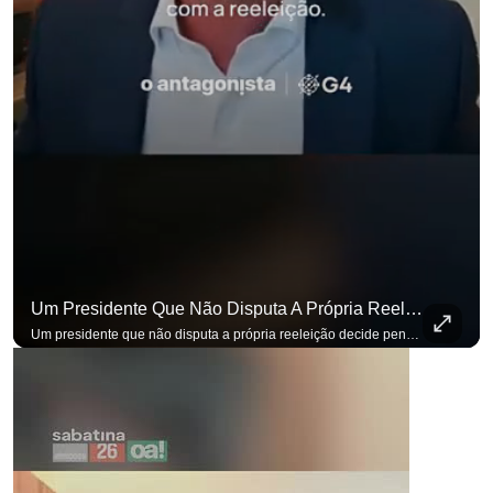
para não perder nenhuma at
Um Presidente Que Não Disputa A Própria Reeleição Decide Pensando Em Quem Vem Depois.
Um presidente que não disputa a própria reeleição decide pensando em quem vem depois. Foi assim que Flávio Bolsonaro defendeu a PEC do fim da reeleição, primeira das medidas que citou para o ambiente de negócios. Se você busca informação com credibilidade, inscreva-se agora e ative o