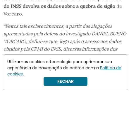
do INSS devolva os dados sobre a quebra de sigilo
de
Vorcaro.
“Feitos tais esclarecimentos, a partir das alegações
apresentadas pela defesa do investigado DANIEL BUENO
VORCARO, deflui-se que, logo após o acesso aos dados
obtidos pela CPMI do INSS, diversas informações dos
seus aparelhos celulares teriam sido “vazadas para a
Utilizamos cookies e tecnologia para aprimorar sua
imprensa”, as quais estariam sendo “indevidamente
experiência de navegação de acordo com a
Política de
dispersadas para veículos midiáticos”. Diante de tal
cookies.
cenário, requer a instauração de inquérito policial para
FECHAR
devida apuração dos fatos”
, diz trecho.