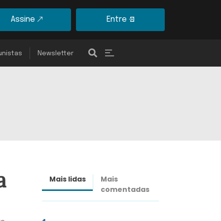
Assine
Entre
unistas
Newsletter
a
Mais lidas
Mais
Últimas
comentadas
notícias