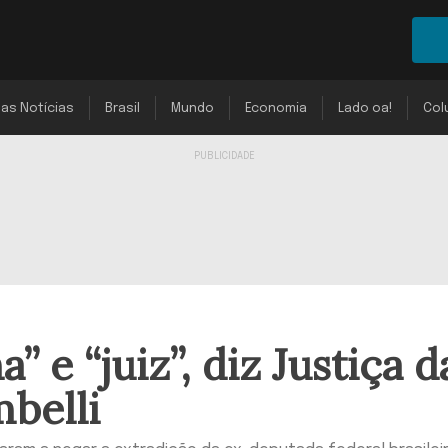
mas Notícias
Brasil
Mundo
Economia
Lado oa!
Col
” e “juiz”, diz Justiça d
mbelli