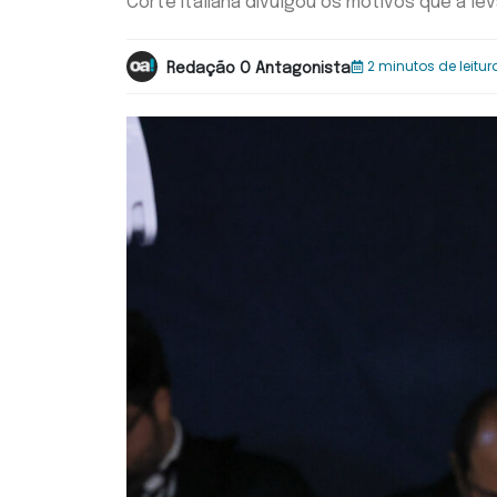
Corte italiana divulgou os motivos que a le
2 minutos de leitur
Redação O Antagonista