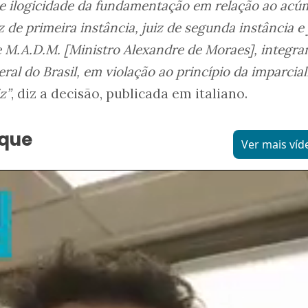
e ilogicidade da fundamentação em relação ao acú
z de primeira instância, juiz de segunda instância e 
 M.A.D.M. [Ministro Alexandre de Moraes], integra
al do Brasil, em violação ao princípio da imparcia
z”
, diz a decisão, publicada em italiano.
aque
Ver mais víd