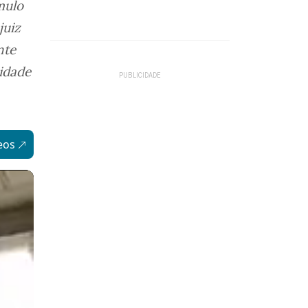
mulo
juiz
nte
lidade
eos