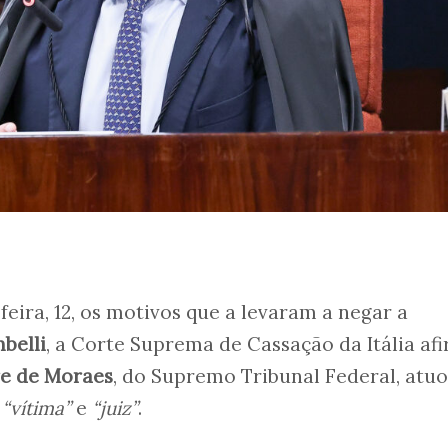
feira, 12, os motivos que a levaram a negar a
belli
, a Corte Suprema de Cassação da Itália af
e de Moraes
, do Supremo Tribunal Federal, atu
o
“vítima”
e
“juiz”
.