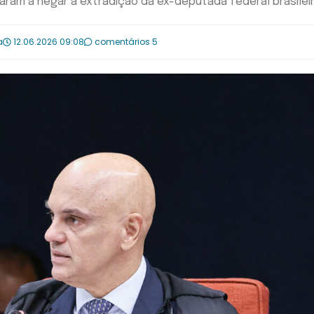
varam a negar a extradição da ex-deputada federal brasilei
a
12.06.2026 09:08
comentários 5