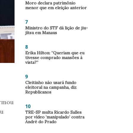
Moro declara patrimônio
menor que em eleição anterior
7
Ministro do STF dá lição de jiu-
jítsu em Manaus
8
Erika Hilton: “Queriam que eu
tivesse comprado mansões à
vista?”
9
Cleitinho não usará fundo
eleitoral na campanha, diz
Republicanos
irmou
10
ou
TRE-SP multa Ricardo Salles
por vídeo ‘manipulado’ contra
André do Prado