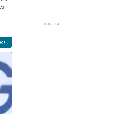
va
eos