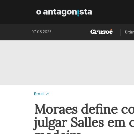
07.08.2026
Últi
Brasil
Moraes define c
julgar Salles em