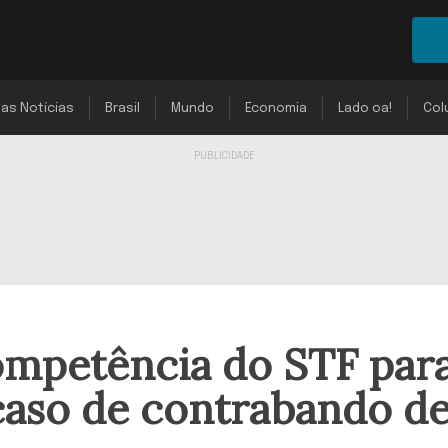
mas Notícias
Brasil
Mundo
Economia
Lado oa!
Col
ompetência do STF par
 caso de contrabando d