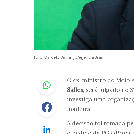
Foto: Marcelo Camargo/Agência Brasil
Whastapp
O ex-ministro do Meio 
Salles
, será julgado no
investiga uma organiza
Facebook
madeira.
A decisão foi tomada pe
Linkedin
o pedido da PGR (Procur