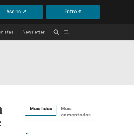
Assine
Entre
unistas
Newsletter
a
Mais lidas
Mais
Últimas
comentadas
notícias
e