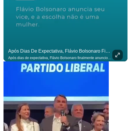
Após Dias De Expectativa, Flávio Bolsonaro Finalmente Anunciou Seu Vice. #OAntagonista
para não perder nenhuma at
Após dias de expectativa, Flávio Bolsonaro finalmente anunciou seu vice. #OAntagonista Se você busca informação com credibilidade, inscreva-se agora e ative o