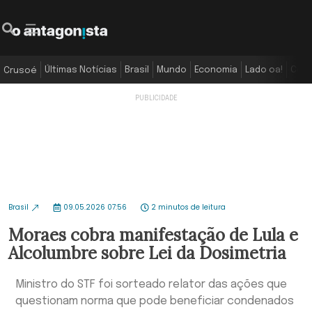
Últimas Notícias
Brasil
Mundo
Economia
Lado oa!
Colu
Crusoé
Brasil
09.05.2026 07:56
2 minutos de leitura
Moraes cobra manifestação de Lula e
Alcolumbre sobre Lei da Dosimetria
Ministro do STF foi sorteado relator das ações que
questionam norma que pode beneficiar condenados