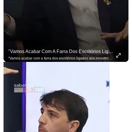
"Vamos Acabar Com A Farra Dos Escritórios Ligados Aos Ministros Do STF"
"Vamos acabar com a farra dos escritórios ligados aos ministros do STF". Essa foi a resposta de Renan Santos ao ser questionado sobre o Judiciário. Se você busca informação com credibilidade, inscreva-se agora e ative o