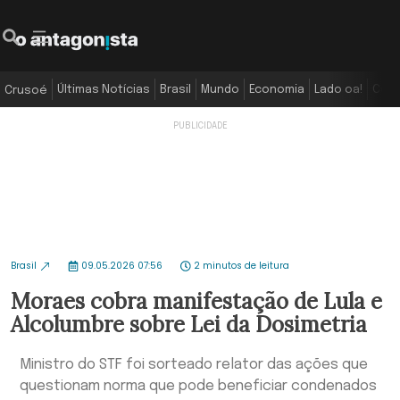
Últimas Notícias
Brasil
Mundo
Economia
Lado oa!
Colu
Crusoé
Brasil
09.05.2026 07:56
2 minutos de leitura
Moraes cobra manifestação de Lula e
Alcolumbre sobre Lei da Dosimetria
Ministro do STF foi sorteado relator das ações que
questionam norma que pode beneficiar condenados