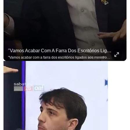
"Vamos Acabar Com A Farra Dos Escritórios Ligados Aos Ministros Do STF"
"Vamos acabar com a farra dos escritórios ligados aos ministros do STF". Essa foi a resposta de Renan Santos ao ser questionado sobre o Judiciário. Se você busca informação com credibilidade, inscreva-se agora e ative o