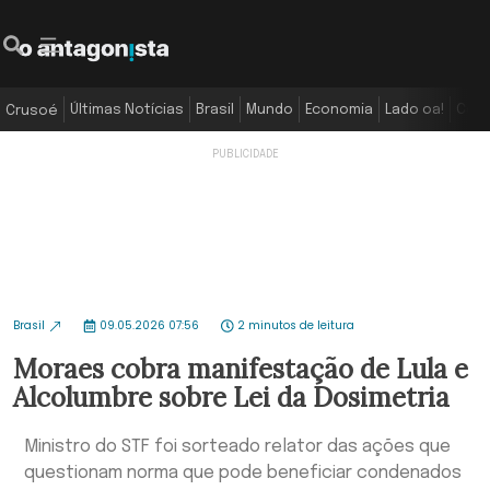
Últimas Notícias
Brasil
Mundo
Economia
Lado oa!
Colu
Crusoé
Brasil
09.05.2026 07:56
2 minutos de leitura
Moraes cobra manifestação de Lula e
Alcolumbre sobre Lei da Dosimetria
Ministro do STF foi sorteado relator das ações que
questionam norma que pode beneficiar condenados