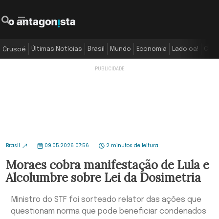
Últimas Notícias
Brasil
Mundo
Economia
Lado oa!
Colu
Crusoé
Brasil
09.05.2026 07:56
2 minutos de leitura
Moraes cobra manifestação de Lula e
Alcolumbre sobre Lei da Dosimetria
Ministro do STF foi sorteado relator das ações que
questionam norma que pode beneficiar condenados