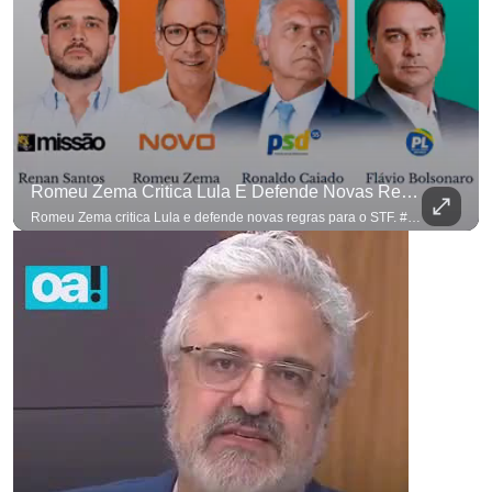
Romeu Zema Critica Lula E Defende Novas Regras Para O STF. #OAntagonista
Romeu Zema critica Lula e defende novas regras para o STF. #OAntagonista Se você busca informação com credibilidade, inscreva-se agora e ative o